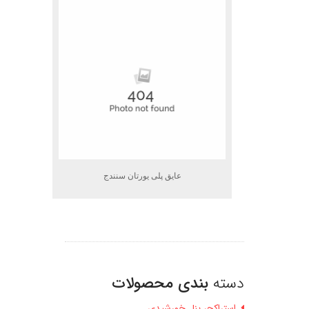
عایق پلی یورتان سنندج
دسته
بندی محصولات
استراکچر پنل خورشیدی