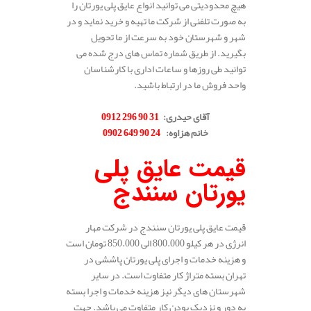
هیچ محدودیتی می توانید انواع عایق پلی یورتان را
به صورت تلفنی از شرکت ما تهیه و خرید نماید و در
شهر و شهرستان خود به سرعت از ما تحویل
بگیرید. از طریق شماره تماس های درج شده می
توانید طی روزها و ساعات اداری با کارشناسان
واحد فروش ما در ارتباط باشید.
.
آقای حیدری
:
31 90 296 0912
خانم هزاوه
:
24 90 649 0902
.
قیمت عایق پلی
یورتان سنندج
قیمت عایق پلی یورتان سنندج در شرکت مهار
انرژی در هر کیلو 800.000 الی 850.000 تومان است
و هزینه خدمات و اجرای پلی یورتان پاششی در
تهران بسته متراژ کار متفاوت است. در سایر
شهرستان های دیگر نیز هزینه خدمات و اجرا بسته
به دور و نزدیک بودن کار متفاوت می باشد. جهت