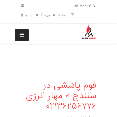
31 90 296 0912
ثبت نام
ورود
فوم پاششی در
سنندج » مهار انرژی
02136256776