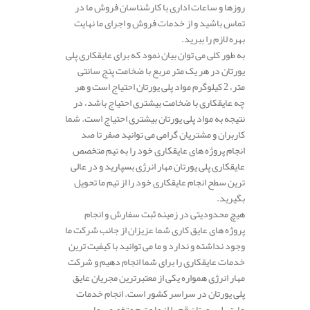
روزها و ساعات اداری با کارشناسان فروش ما در
تماس باشید و از خدمات فروش و اجرای ما نهایت
بهره لازم را ببرید.
به طور کلی می توان بیان نمود که برای عایقکاری پلی
یورتان در هر یک متر مربع با ضخامت پنج سانتی
متر، 2 کیلوگرم مواد پلی یورتان احتیاج است و هر
چه عایقکاری با ضخامت بیشتری احتیاج باشد، در
نتیجه به مواد پلی یورتان بیشتری احتیاج است. شما
کاربران و مشتریان گرامی می توانید صفر تا صد
انجام پروژه های عایقکاری خود را به تیم متخصص
عایقکاری پلی یورتان مهار انرژی بسپارید و در عالی
ترین سطح انجام عایقکاری خود را از تیم ما تحویل
بگیرید.
هیچ محدودیتی در زمینه ثبت سفارش و انجام
پروژه های عایق کاری شما عزیزان از جانب شرکت ما
وجود نداشته و ندارد و ما می توانید با کیفیت ترین
خدمات عایقکاری را برای شما انجام دهیم و شرکت
مهار انرژی همواره یکی از معتبرترین مجریان عایق
پلی یورتان در سراسر کشور است. انجام خدمات
عایق پلی یورتان قم را از ما و تیم متخصص ما