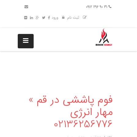
31 90 296 0912
ثبت نام
ورود
فوم پاششی در قم »
مهار انرژی
02136256776