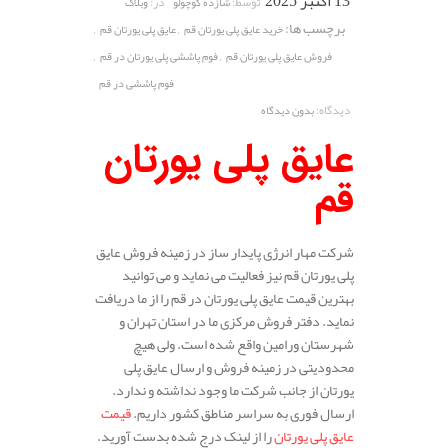
13 اکتبر 2025
توسط:
در:
شازده کوچولو
وبلاگ
برچسب ها:
,
,
خرید عایق پلی یورتان قم
عایق پلی یورتان قم
,
,
فروش عایق پلی یورتان قم
فوم پاششی پلی یورتان در قم
فوم پاششی در قم
دیدگاه:
بدون دیدگاه
عایق پلی یورتان
قم
شرکت مهار انرژی پایدار ساز در زمینه فروش عایق
پلی یورتان قم نیز فعالیت می نماید و می توانید
بهترین قیمت عایق پلی یورتان در قم را از ما دریافت
نماید. دفتر فروش مرکزی ما در استان تهران و
شهرستان ورامین واقع شده است. ولی هیچ
محدودیتی در زمینه فروش و ارسال عایق پلی
یورتان از جانب شرکت ما وجود نداشته و ندارد.
ارسال فوری به سراسر مناطق کشور داریم.
قیمت
عایق پلی یورتان
را از لینک درج شده بدست آورید.