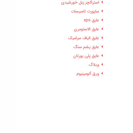
استراکچر پنل خورشیدی
ساپورت تاسیسات
عایق xps
عایق الاستومری
عایق الیاف سرامیک
عایق پشم سنگ
عایق پلی یورتان
وبلاگ
ورق آلومینیوم