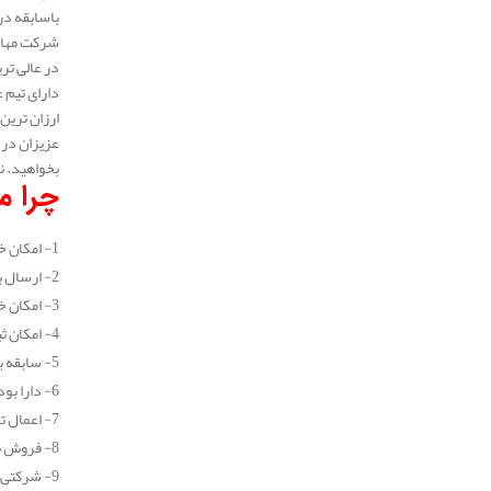
باسابقه در 
شرکت مهار 
دارای تیم 
ارزان ترین
عزیزان در 
بخواهید. ن
چرا مه
1- امکان خرید جزیی و عمده انواع عایق پلی یورتان
2- ارسال به سراسر نقاط کشور (در تهران طی یک روز کاری و در سایر شهرستان ها طی 2 روز کاری)
3- امکان خرید اینترنتی انواع عایق پلی یورتان
4- امکان ثبت سفارش و خرید عایق پلی یورتان به صورت تلفنی و بدون نیاز به مراجعه حضوری
5- سابقه بیش از 10 ساله در زمینه خرید و فروش انواع عایق
6- دارا بودن نمایندگی فروش معتبر
7- اعمال تخفیف های بسیار خوب برای تمامی مشتریان
8- فروش با کیفیت ترین انواع عایق پلی یورتان
9- شرکتی معتبر و دارای کد ثبتی