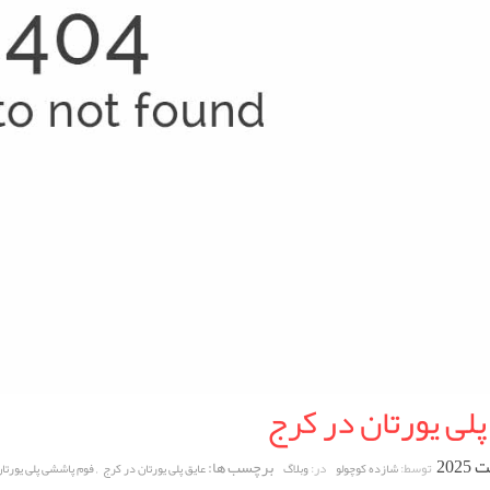
پلی یورتان در کرج
برچسب ها:
,
توسط:
در:
شازده کوچولو
وبلاگ
عایق پلی یورتان در کرج
فوم پاششی پلی یورتا