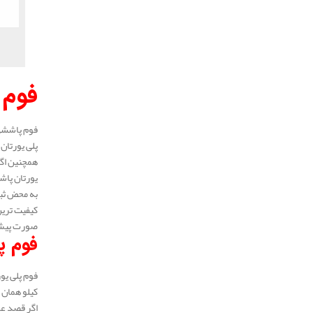
فوم 
فوم پاششی 
پلی یورتان
همچنین اگر
یورتان پاشش
به محض ثبت
کیفیت ترین
صورت پیش ف
فوم پ
فوم پلی یور
کیلو همان گونه که بیان شد 230.000 الی 250.000 
اگر قصد عا