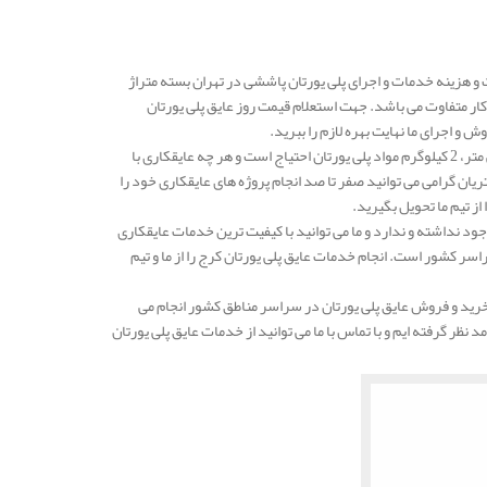
ر کرج در شرکت مهار انرژی در هر کیلو در 800.000 الی 850.000 تومان است و هزینه خدمات و اجرای پلی یورتان پاششی در تهران بسته متراژ
ار متفاوت می باشد. جهت استعلام قیمت روز عایق پلی یورتان
 اجرای ما نهایت بهره لازم را ببرید.
به طور کلی می توان بیان نمود که برای عایقکاری پلی یورتان در هر یک متر مربع با ضخامت پنچ سانتی متر، 2 کیلوگرم مواد پلی یورتان احتیاج است و هر چه عایقکاری با
یان گرامی می توانید صفر تا صد انجام پروژه های عایقکاری خود را
از تیم ما تحویل بگیرید.
د نداشته و ندارد و ما می توانید با کیفیت ترین خدمات عایقکاری
اسر کشور است. انجام خدمات عایق پلی یورتان کرج را از ما و تیم
رید و فروش عایق پلی یورتان در سراسر مناطق کشور انجام می
نظر گرفته ایم و با تماس با ما می توانید از خدمات عایق پلی یورتان