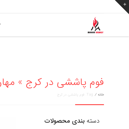
ص
فوم پاششی در کرج » مهار انرژی 776
خانه
/
Tag: فوم پاششی در کرج
دسته
بندی محصولات