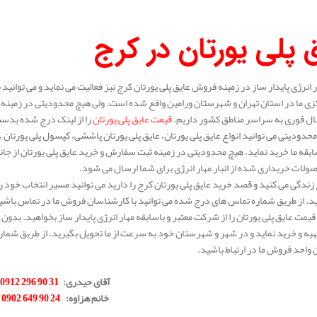
 پلی یورتان در کرج
نرژی پایدار ساز در زمینه فروش عایق پلی یورتان کرج نیز فعالیت می نماید و می توانید ب
 ما در استان تهران و شهرستان ورامین واقع شده است. ولی هیچ محدودیتی در زمینه ف
ال فوری به سراسر مناطق کشور داریم.
قیمت عایق پلی یورتان
را از لینک درج شده بدست
حدودیتی می توانید انواع عایق پلی یورتان، عایق پلی یورتان پاششی، کپسول پلی یورتان ، و
سابقه ما خرید نماید. هیچ محدودیتی در زمینه ثبت سفارش و خرید عایق پلی یورتان از جان
ات خریداری شده از انبار مهار انرژی برای شما ارسال می شود.
زندگی می کنید و قصد خرید عایق پلی یورتان کرج را دارید می توانید مسیر انتخاب خود را 
. از طریق شماره تماس های درج شده می توانید با کارشناسان فروش ما در تماس باشید و
قیمت عایق پلی یورتان را از شرکت معتبر و باسابقه مهار انرژی پایدار ساز بخواهید. بدون 
یه و خرید نماید و در شهر و شهرستان خود به سرعت از ما تحویل بگیرید. از طریق شمار
واحد فروش ما در ارتباط باشید.
.
آقای حیدری
:
31 90 296 0912
خانم هزاوه
:
24 90 649 0902
.