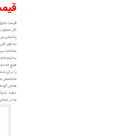
قیمت
کار متفاوت
پاششی می ب
ضخامت بیشت
به تیم متخ
هیچ محدودی
را برای شم
متخصص ما 
همان گونه 
دهد. شایان
ما در تمام