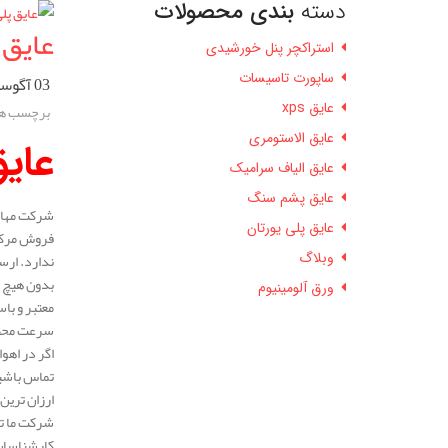
دسته
بندی محصولات
عایق 
استراکچر پنل خورشیدی
ساپورت تاسیسات
03 آگوست 2025
عایق xps
برچسب ها
عایق الاستومری
عایق
عایق الیاف سرامیک
عایق پشم سنگ
شرکت مهار ا
عایق پلی یورتان
فروش مرکزی
وبلاگ
ندارد. ارس
بدون هیچ م
ورق آلومینیوم
معتبر و با
سرعت محصول
اگر در اهوا
تماس باشید
ارزان ترین 
شرکت ما ته
کارشناسان 