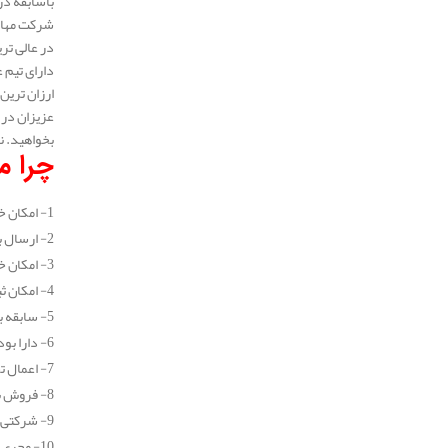
باسابقه در 
شرکت مهار 
دارای تیم 
ارزان ترین
عزیزان در 
بخواهید. ن
چرا مه
1- امکان خرید جزیی و عمده انواع عایق پلی یورتان
2- ارسال به سراسر نقاط کشور (در تهران طی یک روز کاری و در سایر شهرستان ها طی 2 روز کاری)
3- امکان خرید اینترنتی انواع عایق پلی یورتان
4- امکان ثبت سفارش و خرید عایق پلی یورتان به صورت تلفنی و بدون نیاز به مراجعه حضوری
5- سابقه بیش از 10 ساله در زمینه خرید و فروش انواع عایق
6- دارا بودن نمایندگی فروش معتبر
7- اعمال تخفیف های بسیار خوب برای تمامی مشتریان
8- فروش با کیفیت ترین انواع عایق پلی یورتان
9- شرکتی معتبر و دارای کد ثبتی
10- مجری انجام پروژه های عایق کاری در سراسر نقاط کشور