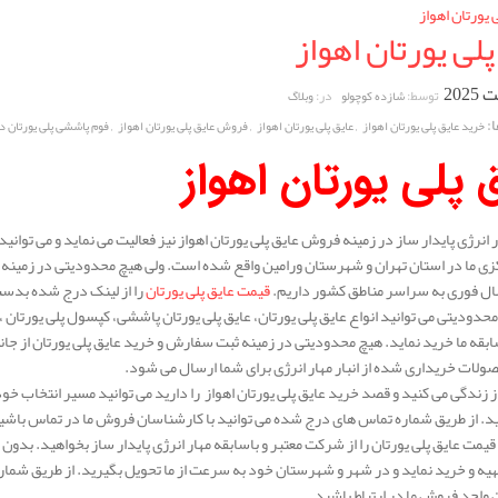
پلی یورتان اهواز
توسط:
در:
شازده کوچولو
وبلاگ
:
,
,
,
خرید عایق پلی یورتان اهواز
عایق پلی یورتان اهواز
فروش عایق پلی یورتان اهواز
فوم پاششی پلی یورتان د
 پلی یورتان اهواز
نرژی پایدار ساز در زمینه فروش عایق پلی یورتان اهواز نیز فعالیت می نماید و می توانید ب
 ما در استان تهران و شهرستان ورامین واقع شده است. ولی هیچ محدودیتی در زمینه ف
ال فوری به سراسر مناطق کشور داریم.
قیمت عایق پلی یورتان
را از لینک درج شده بدست
حدودیتی می توانید انواع عایق پلی یورتان، عایق پلی یورتان پاششی، کپسول پلی یورتان ، و
سابقه ما خرید نماید. هیچ محدودیتی در زمینه ثبت سفارش و خرید عایق پلی یورتان از جان
ات خریداری شده از انبار مهار انرژی برای شما ارسال می شود.
ز زندگی می کنید و قصد خرید عایق پلی یورتان اهواز را دارید می توانید مسیر انتخاب خود 
. از طریق شماره تماس های درج شده می توانید با کارشناسان فروش ما در تماس باشید و
قیمت عایق پلی یورتان را از شرکت معتبر و باسابقه مهار انرژی پایدار ساز بخواهید. بدون 
یه و خرید نماید و در شهر و شهرستان خود به سرعت از ما تحویل بگیرید. از طریق شمار
واحد فروش ما در ارتباط باشید.