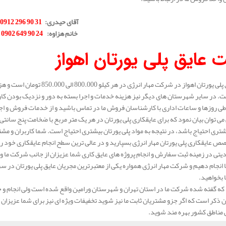
.
آقای حیدری
:
31 90 296 0912
خانم هزاوه
:
24 90 649 0902
.
 عایق پلی یورتان اهواز
قیمت عایق پلی یورتان اهواز در ش
. در سایر شهرستان های دیگر نیز هزینه خدمات و اجرا بسته به دور و نزدیک بودن کار
ی روزها و ساعات اداری با کارشناسان فروش ما در تماس باشید و از خدمات فروش و اجرای 
ری احتیاج باشد، در نتیجه به مواد پلی یورتان بیشتری احتیاج است. شما کاربران و مشتر
صص عایقکاری پلی یورتان مهار انرژی بسپارید و در عالی ترین سطح انجام عایقکاری خود را 
تی در زمینه ثبت سفارش و انجام پروژه های عایق کاری شما عزیزان از جانب شرکت ما وجو
ا انجام دهیم و شرکت مهار انرژی همواره یکی از معتبرترین مجریان عایق پلی یورتان در سرا
بخواهید.
که گفته شده شرکت ما در استان تهران و شهرستان ورامین واقع شده است ولی انجام و خ
 ذکر است که اگر جزو مشتریان ثابت ما نیز شوید تخفیفات ویژه ای نیز برای شما عزیزان مد 
ی مناطق کشور بهره مند شوید.