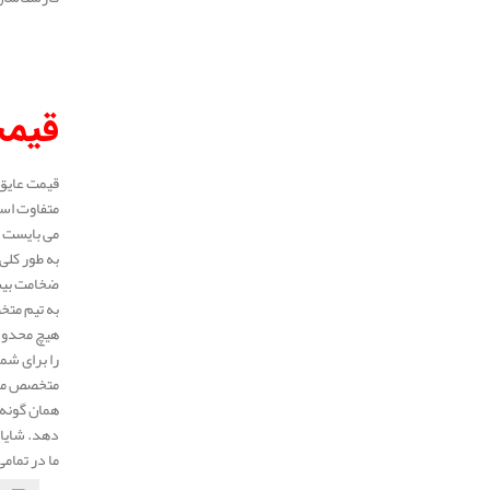
قیمت
متفاوت است
می بایست ط
ضخامت بیشت
به تیم متخ
هیچ محدودی
را برای شم
متخصص ما 
همان گونه 
دهد. شایان
ما در تمام