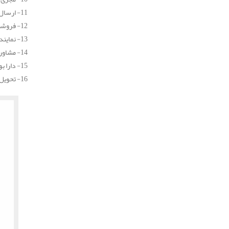
11- ارسال سریع پیش فاکتور برای مشتریان گرامی
12- فروشنده بهترین نوع انواع عایق پلی یورتان
13- نماینده فروش عایق پلی یورتان در کشور
14- مشاوره رایگان طی روزها و ساعت های اداری، جهت انتخاب و خرید بهترین نوع عایق برای شما
15- دارا بودن دفتر مرکزی فروش در استان تهران و شهرستان ورامین
16- تحویل فوری محصول خریداری شده