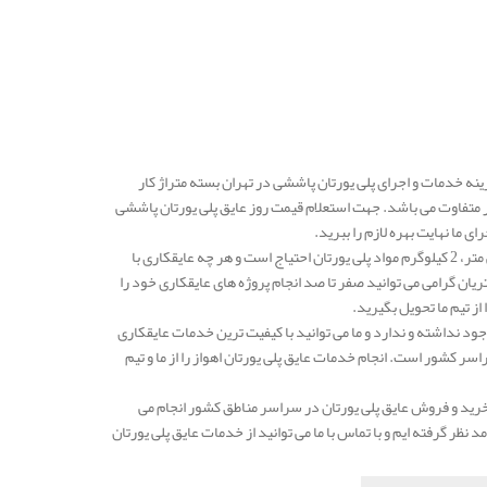
رکت مهار انرژی در هر کیلو 800.000 الی 850.000 تومان است و هزینه خدمات و اجرای پلی یورتان پاششی در تهران بسته متراژ کار
 متفاوت می باشد. جهت استعلام قیمت روز عایق پلی یورتان پاششی
ما نهایت بهره لازم را ببرید.
به طور کلی می توان بیان نمود که برای عایقکاری پلی یورتان در هر یک متر مربع با ضخامت پنج سانتی متر، 2 کیلوگرم مواد پلی یورتان احتیاج است و هر چه عایقکاری با
یان گرامی می توانید صفر تا صد انجام پروژه های عایقکاری خود را
از تیم ما تحویل بگیرید.
د نداشته و ندارد و ما می توانید با کیفیت ترین خدمات عایقکاری
سر کشور است. انجام خدمات عایق پلی یورتان اهواز را از ما و تیم
رید و فروش عایق پلی یورتان در سراسر مناطق کشور انجام می
نظر گرفته ایم و با تماس با ما می توانید از خدمات عایق پلی یورتان