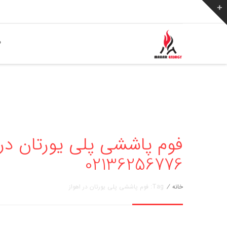
ص
فوم پاششی پلی یورتان در ا
02136256776
خانه
/
Tag: فوم پاششی پلی یورتان در اهواز