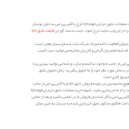
صفحات فوم xps کرج و یا اکس پی اس یکی دیگر از محصولات موجود شرکت مهار انرژی است و قیمت صفحات عایق حرارتی فوم xps کرج یا اکس پی اس به دلیل نوسان
صی را در این وب سایت درج نمود. جهت بدست آوردن
قیمت عایق xps
 و صوتی فعالیت داشته و یک شرکت ثبت شده و بسیار معتبر است.
ر صنایع گوناگون عایق xps و یا اکس پی اس می باشد، که شما مشتریان گرامی و کاربران محترم می توانید جهت کسب
ی در زمینه سفارش صفحات عایق حرارتی فوم xps کرج و یا اکس پی اس از جانب ما وجود نداشته و ندارد و شما می توانید بهترین و با
ساز خرید نماید و درب محل مورد نظر خود از ما تحویل بگیرید. زمان تحویل عایق
دو روز کاری است.
دفتر مرکزی شرکت مهار انرژی پایدار ساز در استان تهران و شهرستان ورامین واقع شده است، ولی هیچ محدودیتی در زمینه فروش عایق xps و یا اکس پی اس از جانب
ما وجود نداشته و ندارد. در هر شهر و شهرستان از کشور که هستید می توانید این عایق های با کیفیت را از ما خریداری نماید. شیوه خرید صفحات عایق حرارتی فوم xps
اکس پی اس بدین صورت است که نخست باید جهت سفارش و استعلام قیمت عایق xps و یا اکس پی اس با کار شناسان فروش ما در تماس باشید و بعد از تماس
 پرداخت فاکتور مذکور عایق خریداری شده به سرعت به شهرستان