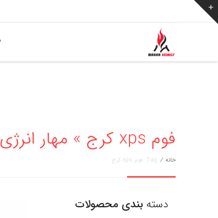
ص
فوم xps کرج » مهار انرژی 02136256776
خانه
/
Tag: فوم xps کرج
دسته
بندی محصولات