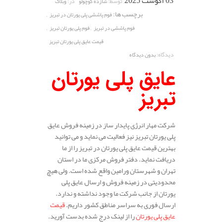
03 آگوست 2025
توسط:
در:
شازده کوچولو
وبلاگ
برچسب ها:
,
فوم پاششی پلی یورتان در تبریز
,
,
فوم پاششی در تبریز
فوم پلی یورتان تبریز
قیمت عایق پلی یورتان تبریز
دیدگاه:
بدون دیدگاه
عایق پلی یورتان
تبریز
شرکت مهار انرژی پایدار ساز در زمینه فروش عایق
پلی یورتان تبریز نیز فعالیت می نماید و می توانید
بهترین قیمت عایق پلی یورتان در تبریز را از ما
دریافت نماید. دفتر فروش مرکزی ما در استان
تهران و شهرستان ورامین واقع شده است. ولی هیچ
محدودیتی در زمینه فروش و ارسال عایق پلی
یورتان از جانب شرکت ما وجود نداشته و ندارد.
ارسال فوری به سراسر مناطق کشور داریم.
قیمت
عایق پلی یورتان
را از لینک درج شده بدست آورید.