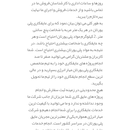
روزها و ساعات اداری با کارشناسان فروش ما در
تماس باشید و از خدمات فروش و اجرای ما نهایت
بهره لازم را ببرید.
به طور کلی می توان بیان نمود که برای عایقکاری پلی
یورتان در هر یک متر مربه با ضخامت پنچ سانتی
متر، 2 کیلوگرم مواد پلی یورتان احتیاج است و هر
چه عایقکاری با ضخامت بیشتری احتیاج باشد، در
نتیجه به مواد پلی یورتان بیشتری احتیاج است. شما
کاربران و مشتریان گرامی می توانید صفر تا صد
انجام پروژه های عایقکاری خود را به تیم متخصص
عایقکاری پلی یورتان مهار انرژی بسپارید و در عالی
ترین سطح انجام عایقکاری خود را از تیم ما تحویل
بگیرید.
هیچ محدودیتی در زمینه ثبت سفارش و انجام
پروژه های عایق کاری شما عزیزان از جانب شرکت ما
وجود نداشته و ندارد و ما می توانید با کیفیت ترین
خدمات عایقکاری را برای شما انجام دهیم و شرکت
مهار انرژی همواره یکی از معتبرترین مجریان عایق
پلی یورتان در سراسر کشور است. انجام خدمات
عایق پلی یورتان تبریز را از ما و تیم متخصص ما