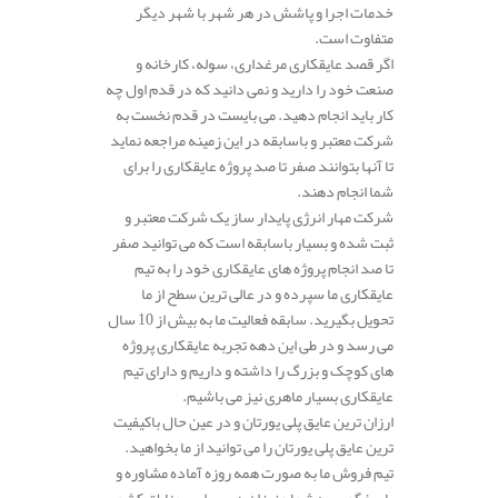
خدمات اجرا و پاشش در هر شهر با شهر دیگر
متفاوت است.
اگر قصد عایقکاری مرغداری، سوله، کارخانه و
صنعت خود را دارید و نمی دانید که در قدم اول چه
کار باید انجام دهید. می بایست در قدم نخست به
شرکت معتبر و باسابقه در این زمینه مراجعه نماید
تا آنها بتوانند صفر تا صد پروژه عایقکاری را برای
شما انجام دهند.
شرکت مهار انرژی پایدار ساز یک شرکت معتبر و
ثبت شده و بسیار باسابقه است که می توانید صفر
تا صد انجام پروژه های عایقکاری خود را به تیم
عایقکاری ما سپرده و در عالی ترین سطح از ما
تحویل بگیرید. سابقه فعالیت ما به بیش از 10 سال
می رسد و در طی این دهه تجربه عایقکاری پروژه
های کوچک و بزرگ را داشته و داریم و دارای تیم
عایقکاری بسیار ماهری نیز می باشیم.
ارزان ترین عایق پلی یورتان و در عین حال باکیفیت
ترین عایق پلی یورتان را می توانید از ما بخواهید.
تیم فروش ما به صورت همه روزه آماده مشاوره و
پاسخگویی به شما عزیزان در سراسر مناطق کشور