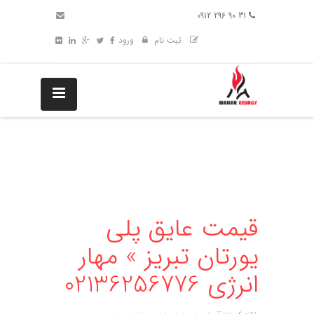
31 90 296 0912
ثبت نام
ورود
قیمت عایق پلی
یورتان تبریز » مهار
انرژی 02136256776