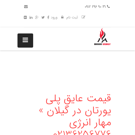
31 90 296 0912
ثبت نام
ورود
قیمت عایق پلی
یورتان در گیلان »
مهار انرژی
02136256776