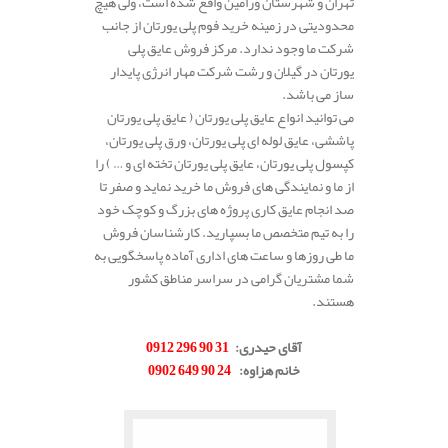
تهران و شهرستان ورامین واقع شده است، ولی هیچ
محدودیتی در زمینه خرید فوم پلی یورتان از جانب
شرکت ما وجود ندارد. مرکز فروش عایق پلی
یورتان در گیلان و رشت شرکت مهار انرژی پایدار
ساز می باشد.
می توانید انواع عایق پلی یورتان ( عایق پلی یورتان
پاششی، عایق لوله ای پلی یورتان، ورق پلی یورتان،
کپسول پلی یورتان، عایق پلی یورتان تخته ای و … ) را
از ما و نمایندگی های فروش ما خرید نماید و صفر تا
صد انجام عایق کاری پروژه های بزرگ و کوچک خود
را به تیم متخصص ما بسپارید. کارشناسان فروش
ما طی روزها و ساعت های اداری آماده پاسخگویی به
شما مشتریان گرامی در سراسر مناطق کشور
هستند.
.
آقای حیدری
:
31 90 296 0912
خانم هزاوه
:
24 90 649 0902
.