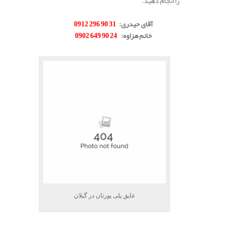
را انجام دهید.
.
آقای حیدری
:
31 90 296 0912
خانم هزاوه
:
24 90 649 0902
.
عایق پلی یورتان در گیلان