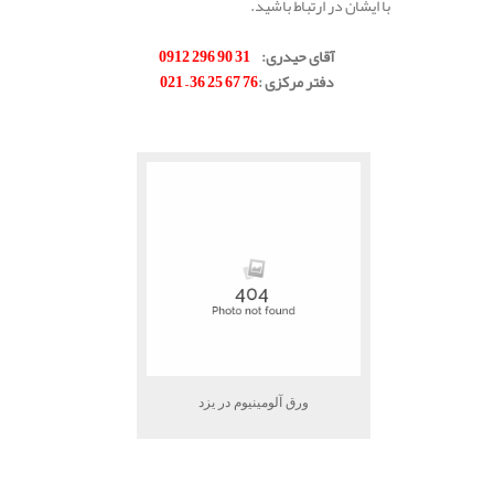
با ایشان در ارتباط باشید.
.
آقای حیدری
:
31 90 296 0912
دفتر مرکزی
:
76 67 25 36 – 021
.
.
ورق آلومینیوم در یزد