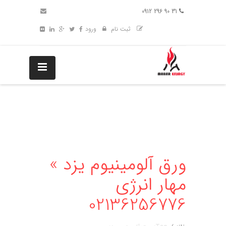
31 90 296 0912
ثبت نام
ورود
ورق آلومینیوم یزد »
مهار انرژی
02136256776