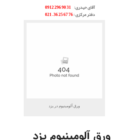
.
آقای حیدری
:
31 90 296 0912
دفتر مرکزی
:
76 67 25 36 – 021
ورق آلومینیوم در یزد
.
ورق آلومینیوم یزد