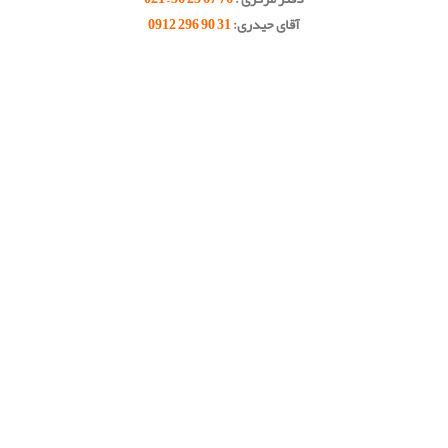
آقای حیدری:
31 90 296 0912
.
.