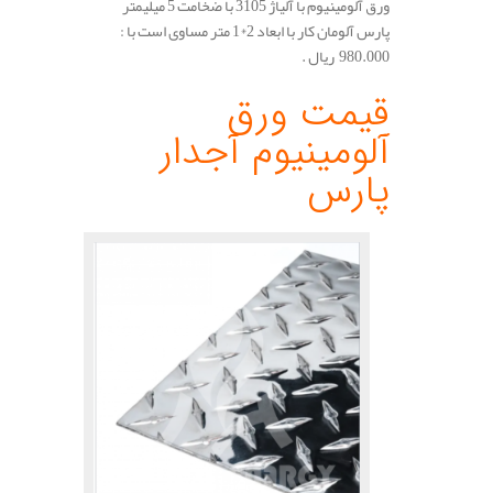
ورق آلومینیوم با آلیاژ 3105 با ضخامت 5 میلیمتر
پارس آلومان کار با ابعاد 2*1 متر مساوی است با :
980.000 ریال .
.
قیمت ورق
آلومینیوم آجدار
پارس