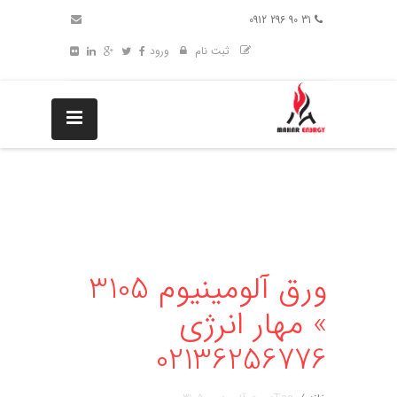
31 90 296 0912
ثبت نام
ورود
ورق آلومینیوم 3105
» مهار انرژی
02136256776