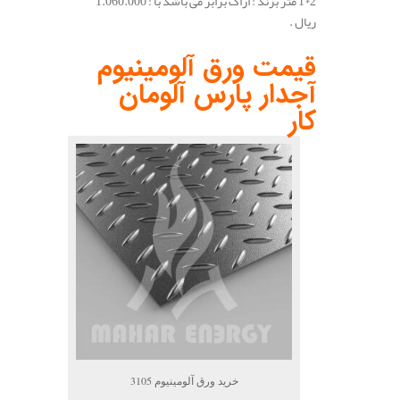
2*1 متر برند : اراک برابر می باشد با : 1.060.000
ریال .
.
قیمت ورق آلومینیوم
آجدار پارس آلومان
کار
خرید ورق آلومینیوم 3105