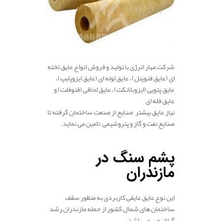
شرکت مهار انرژی با تولید و فروش انواع عایق تخته
ای (عایق فنوپنل)، عایق لوله ای (عایق ایزوپایپ)،
عایق پتویی (ایزوبلانکت)، عایق لحافی (فنوفلت) و
عایق فله ای
نیاز عایق بیشتر صنایع از صنعت ساختمان گرفته تا
صنایع نفت و گاز و پتروشیمی تامین می نماید.
پشم سنگ در
مازندران
.
این نوع عایق عایقی کاربردی به منظور سقف
ساختمان های شمال کشور از جمله مازندران رشد
گیلان و … می باشد.