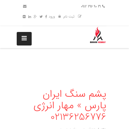
31 90 296 0912
ثبت نام
ورود
پشم سنگ ایران
پارس » مهار انرژی
02136256776