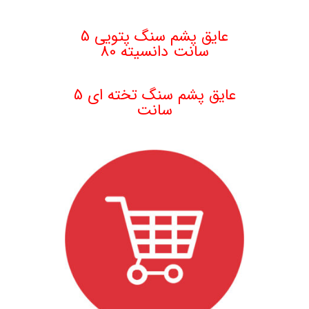
عایق پشم سنگ پتویی 5
سانت دانسیته 80
.
عایق پشم سنگ تخته ای 5
سانت
.