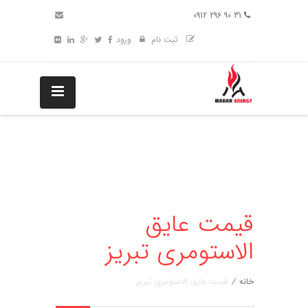
31 90 296 0912
ثبت نام
ورود
قیمت عایق
الاستومری تبریز
خانه
/
قیمت عایق الاستومری تبریز