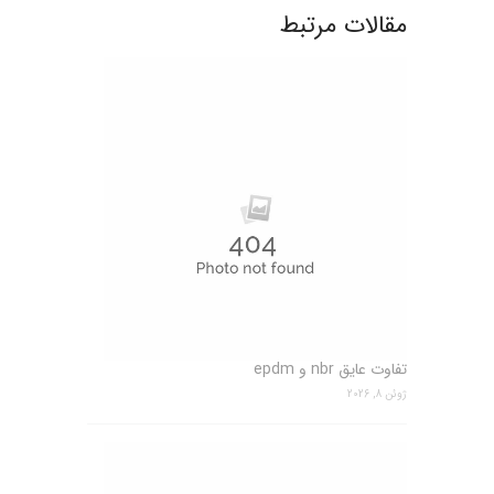
مقالات مرتبط
تفاوت عایق nbr و epdm
ژوئن 8, 2026