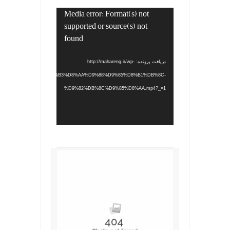
Media error: Format(s) not
نمایشگر
supported or source(s) not
ویدیو
found
دریافت پرونده: http://mahareng.ir/wp-
/%D8%A7%D9%84%D8%A7%D8%B3%D8%AA%D9%88%D9%85%D8%B1%DB%8C-
%D9%82%DB%8C%D9%85%D8%AA.mp4?_=1
.