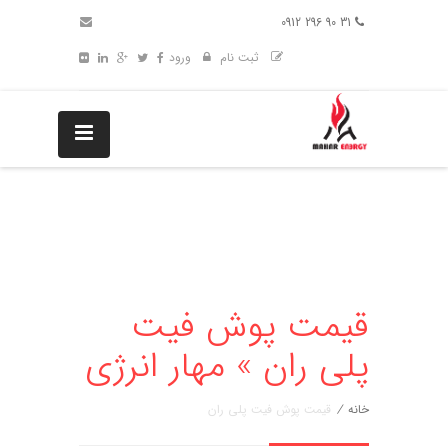
31 90 296 0912
ثبت نام
ورود
قیمت پوش فیت
پلی ران » مهار انرژی
خانه
/
قیمت پوش فیت پلی ران