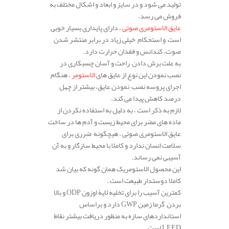
تولید می شود و در سایز و ابعاد و اشکال مختلف به
فروش می رسد.
عایق الاستومری صوتی
، دارای پایداری بسیار خوبی
است و استحکام خیلی زیاد در برابر منتشر شدن
صوت، کندانس و فقدان حرارت دارد.
به علت برش دادن راحت و آسان چسبکاری در
نصب نمودن این نوع از عایق های
الاستومر
، هنگام
اجرای پروسه نصب نمودن عایق، بیشتر از چهل
درصد کاهش پیدا می کند.
لازم به ذکر است ، به دلیل به استفاده نکردن از
ماده های مضر برای محیط زیست و آدم ها در ساخت
عایق الاستومری صوتی ، هیچگونه ضرری برای
سلامت انسان ندارد و کاملا با محیط سازگار و به آن
آسیبی نمی رساند.
این محصول الاستومریک همان گونه که بیان شد
کاملا دوستدار طبیعت است .
کمترین آسیب را برای تخلیه لایۀ اوزون
ODP
و بالا
بردن گرما زمین
GWP
دارد و براساس
استانداردهای سازه به منظور دریافت بیشتر نقاط
LEED
است.