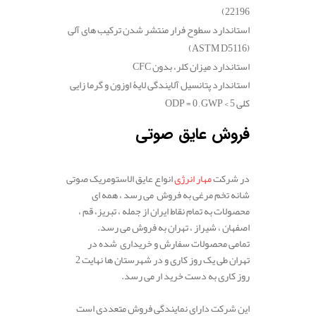
22196)
استاندارد سطوح فرار منتشر شدن ترکیب های آلی
(ASTM D5116)
استاندارد میزان کلر، بدون
CFC
استاندارد پتانسیل آلایندگی لایۀ اوزون و گرما زایی
کلی
ODP = 0 , GWP < 5
فروش عایق صوتی
.
در شرکت
مهار انرژی
انواع عایق الاستومریک صوتی
شانه تخم مرغی به فروش می رسد ، همه ای
محصولات به تمام نقاط ایران از جمله ، تبریز، قم ،
اصفهان ، شیراز ، تهران به فروش می رسد.
تمامی محصولات سفارش و خریداری شده در
تهران طی یک روز کاری و در شهرستان ها نهایت 2
روز کاری به دست خرید ار می رسد.
.
این شرکت دارای نمایندگی فروش متعددی است