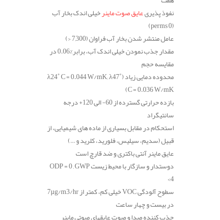
هفت
نفوذ پذیری
عایق صوت ماینر
خیلی اندک بخار آب
(perms 0)
عامل منتشر شدن بخار آب فراوان
(7,300 <)
مقدار جذب نمودن خیلی اندک آب، برابر
%0.06
در
مقایسه حجم
محدوده دمایی زیاد
(λ24˚ C = 0.044 W/mK; λ47˚
C = 0.036 W/mK)
بازده حرارتی گسترده از 60- الی 120+ درجه
سانتیگراد
استحکام در مقابل بسیاری از ماده های شیمیایی، از
قبیل (سدیم، سیلیس، فلورید، کلرید و …)
عایق ماینر آنتی باکتری و ضد قارچ است
دوستدار و سازگار با محیط زیست
ODP = 0 , GWP
<4
سطوح آلودگی
VOC
خیلی کم، کمتر از
7µg/m3/hr
در بیست و چهار ساعت
جذب کننده صدا و صوت عایقهای صوتی ماینر