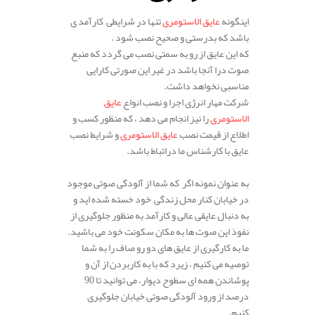
اینگونه
عایق الاستومری
تنها در شرایطی کارآمد ی
باشد که بدرستی و صحیح نصب شود .
که این عایق از رو به سمتی نصب می گردد که منبع
صوت درا آنجا باشد در غیر این صورتی کارایی
مناسبی نخواهد داشت.
شرکت مهار انرژی اجرا و نصب انواع
عایق
الاستومری
را نیز انجام می دهد ، که منظور کسب و
اطلاع از قیمت نصب
عایق الاستومری
و شرایط نصب
عایق با کارشناس ما دراتباط باشد.
.
به عنوان نمونه اگر که شما از آلودگی صوتی موجود
در خیابان کنار محل زندگی خود خسته شده اید و
به دنبال عایقی عالی و کارآمد به منظور جلوگیری از
نفوذ این صوت ها به مکان سکونت خود می باشید.
ما به کارگیری از عایق های دو رو صاف را به شما
توصیه می کنیم ، زیرد که با به کاربردن از آن و
پوشاندن همه ای سطوح دیوار، می توانید تا 90
درصد از ورود آلودگی صوتی خیابان جلوگیری
کنیم.