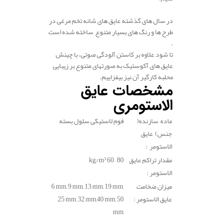
.
در سال های گذشته عایق های شانه تخم مرغی در
طرح ها و رنگ های بسیار متنوع ساخته شده است
.
تا شود علاوه بر کاستن آلودگی صوتی، با چینش
عایق های آکوستیک به صورتهای متنوع بر زیبایی
محلبه کارگیر آن نیز بیفزاییم.
مشخصات عایق
الاستومری
ماده سازنده(
فوم لاستیکی سلول بسته
جنس) عایق
الاستومر :
مقدار تراکم عایق
60 – 80
kg/m³
الاستومر :
میزان ضخامت
6 mm, 9 mm, 13 mm, 19 mm,
عایق الاستومر :
25 mm, 32 mm,40 mm, 50
mm