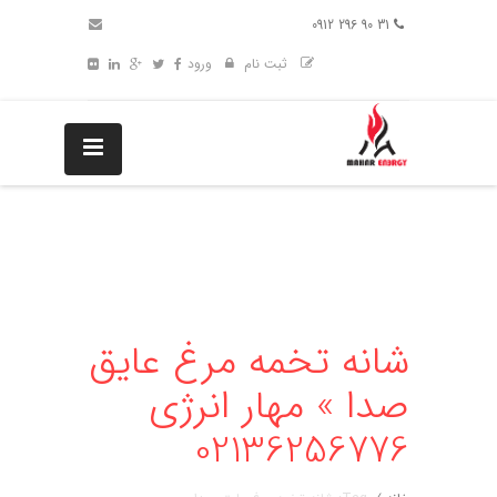
31 90 296 0912
ثبت نام
ورود
شانه تخمه مرغ عایق
صدا » مهار انرژی
02136256776