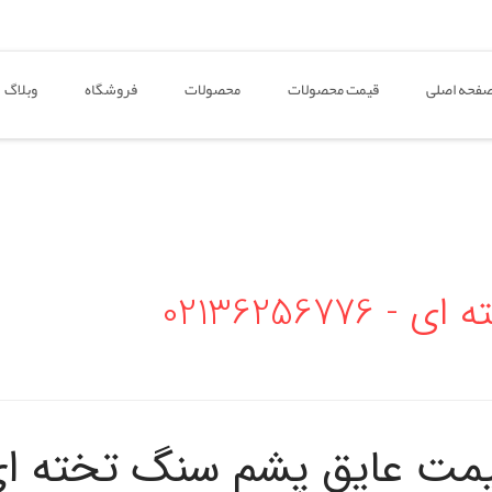
فحه اصلی
قیمت محصولات
محصولات
فروشگاه
وبلاگ
02136256
مت عایق پشم سنگ تخته ا