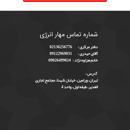
شماره
تماس مهار انرژی
دفتر مرکزی :
02136256776
آقای حیدری :
09122969031
خانم هزاوه نژاد :
09026499024
آدرس :
تهران، ورامین، خیابان شهدا، مجتمع تجاری
الغدیر، طبقه اول، واحد 4