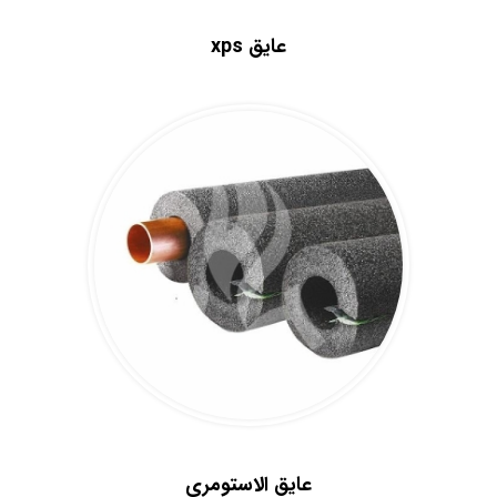
.
عایق xps
.
.
عایق الاستومری