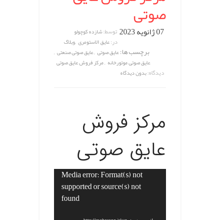
صوتی
07 ژانویه 2023
توسط:
شازده کوچولو
,
در:
عایق الاستومری
وبلاگ
برچسب ها:
,
,
عایق صوتی
عایق صوتی صنعتی
,
عایق صوتی موتورخانه
مرکز فروش عایق صوتی
دیدگاه:
بدون دیدگاه
مرکز فروش
عایق صوتی
Media error: Format(s) not
نمایشگر
supported or source(s) not
ویدیو
found