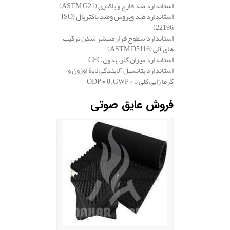
استاندارد ضد قارچ و باکتری
(ASTM G21)
استاندارد ضد ویروس وضد باکتریال
(ISO
22196)
استاندارد سطوح فرار منتشر شدن ترکیب
های آلی
(ASTM D5116)
استاندارد میزان کلر، بدون
CFC
استاندارد پتانسیل آلایندگی لایۀ اوزون و
گرما زایی کلی
ODP = 0 , GWP < 5
فروش عایق صوتی