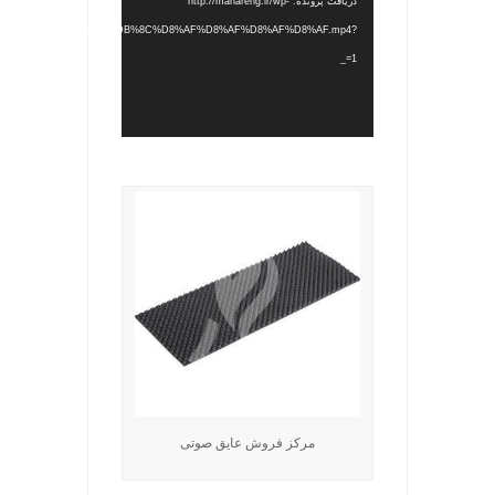
دریافت پرونده: http://mahareng.ir/wp-
/2022/05/%D8%AC%D8%AF%DB%8C%D8%AF%D8%AF%D8%AF%D8%AF.mp4?
_=1
.
مرکز فروش عایق صوتی