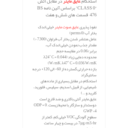
استحکام
عایق ماینر
در مقابل آتش
“CLASS 0”
براساس آئین نامه
BS
476
قسمت های شش و هفت
نفوذ پذیری
عایق صوت ماینر
خیلی اندک
بخار آب
(perms 0)
عامل منتشر شدن بخار آب فراوان
(7,300 <)
مقدار جذب نمودن خیلی اندک آب،
برابر
%0.06
در مقایسه حجم
محدوده دمایی زیاد
(λ24˚ C = 0.044
W/mK; λ47˚ C = 0.036 W/mK)
بازده حرارتی گسترده از 60- الی 120+ درجه
سانتیگراد
استحکام در مقابل بسیاری از ماده های
شیمیایی، از قبیل (سدیم، سیلیس، فلورید،
کلرید و …)
عایق ماینر آنتی باکتری و ضد قارچ است
دوستدار و سازگار با محیط زیست
ODP = 0 ,
GWP <4
سطوح آلودگی
VOC
خیلی کم، کمتر از
7µg/m3/hr
در بیست و چهار ساعت