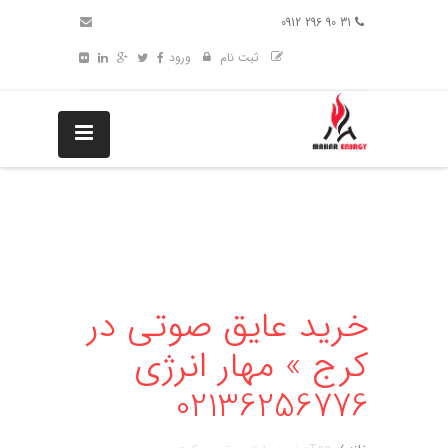
31 90 296 0912
ثبت نام
ورود
خرید عایق صوتی در
کرج » مهار انرژی
02136256776