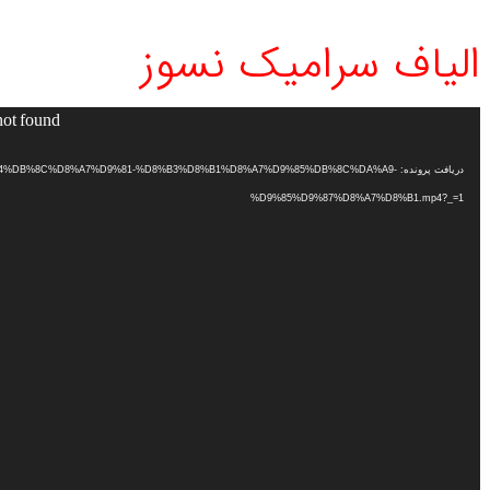
الیاف سرامیک نسوز
not found
نمایشگر
ویدیو
دریافت پرونده: 9%84%DB%8C%D8%A7%D9%81-%D8%B3%D8%B1%D8%A7%D9%85%DB%8C%DA%A9
%D9%85%D9%87%D8%A7%D8%B1.mp4?_=1