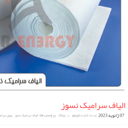
الیاف سرامیک نسوز
07 ژانویه 2023
برچسب ها:
,
توسط:
در:
شازده کوچولو
وبلاگ
الیاف سرامیک نسوز
پتوی سرام