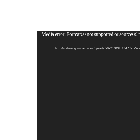
Media error: Format(s) not supported or source(s) 
http://mahareng.ir/wp-content/uploads/2022/09/%D8%A7%D-