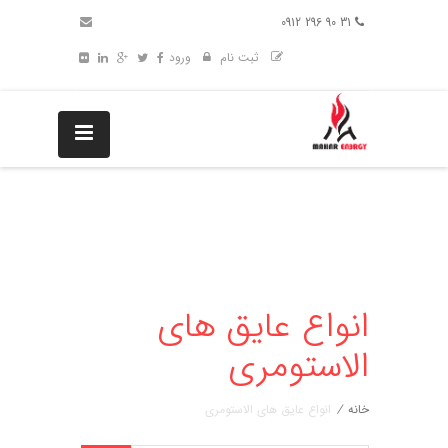
31 90 296 0912
ثبت نام
ورود
انواع عایق های
الاستومری
خانه
/
انواع عایق های الاستومری