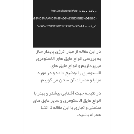
دریافت پرونده: http://mahareng.ir/wp-
/%D8%A7%D9%84%D8%A7%D8%B3%D8%AA%D9%88%D9%85%D8%B1%DB%8C-
%D9%82%DB%8C%D9%85%D8%AA.mp4?_=1
در این مقاله از مهار انرژی پایدار ساز
به بررسی انواع عایق های الاستومری
می‌پردازیم و انواع عایق های
الاستومری را توضیح داده و در مورد
مزایا و مضرات آن سخن می گوییم.
در نتیجه جهت آشنایی بیشتر و بهتر با
انواع عایق الاستومری و سایر عایق های
صنعتی و تجاری با این مقاله تا انتها
همراه باشید.