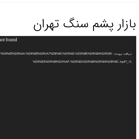
بازار پشم سنگ تهران
not found
نمایشگر
ویدیو
دریافت پرونده: B%8C%D9%85%D8%AA-%D8%B9%D8%A7%DB%8C%D9%82-%D9%BE%D8%B4%D9%85
%D8%B3%D9%86%DA%AF-%D8%B1%D9%88%D9%84%DB%8C.mp4?_=1