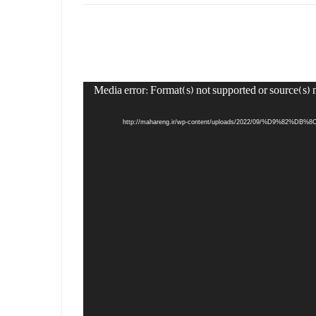
Media error: Format(s) not supported or source(s) 
http://mahareng.ir/wp-content/uploads/2022/09/%D9%82%D-