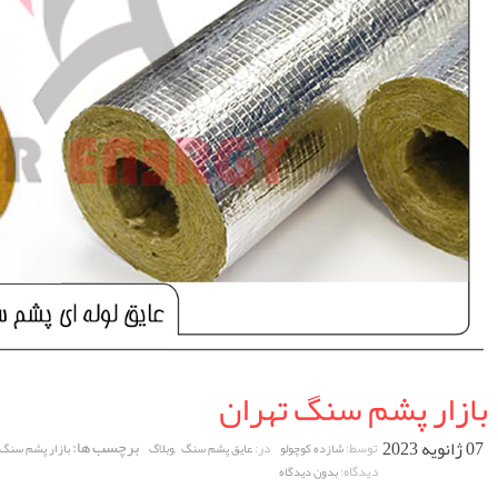
بازار پشم سنگ تهران
07 ژانویه 2023
,
برچسب ها:
توسط:
در:
شازده کوچولو
عایق پشم سنگ
وبلاگ
بازار پشم سنگ 
دیدگاه:
بدون دیدگاه