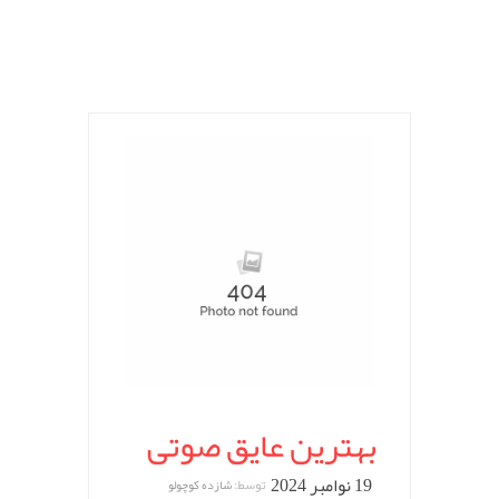
بهترین عایق صوتی
19 نوامبر 2024
توسط:
شازده کوچولو