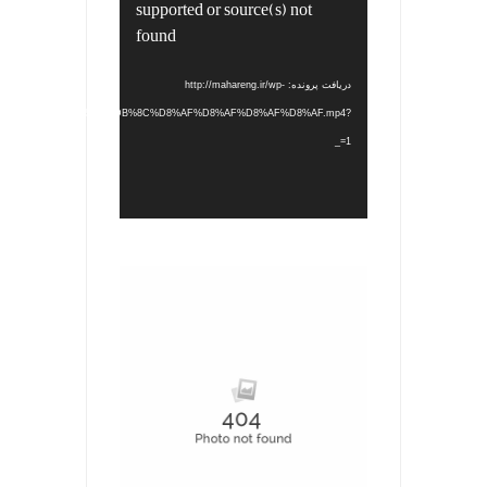
supported or source(s) not
ویدیو
found
دریافت پرونده: http://mahareng.ir/wp-
/2022/12/%D8%AC%D8%AF%DB%8C%D8%AF%D8%AF%D8%AF%D8%AF.mp4?
_=1
.