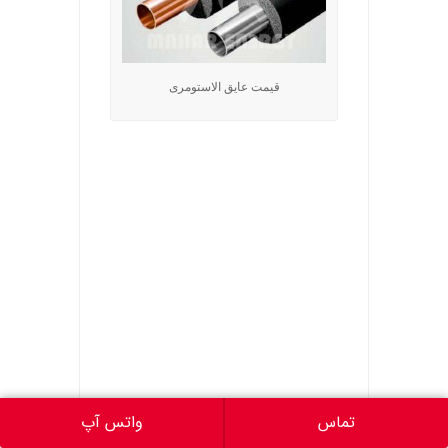
قیمت عایق الاستومری
تماس
واتس آپ