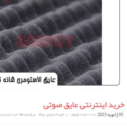
خرید اینترنتی عایق صوتی
05 ژانویه 2023
,
برچسب ها:
توسط:
در:
شازده کوچولو
عایق الاستومری
وبلاگ
خرید اینترنتی ع