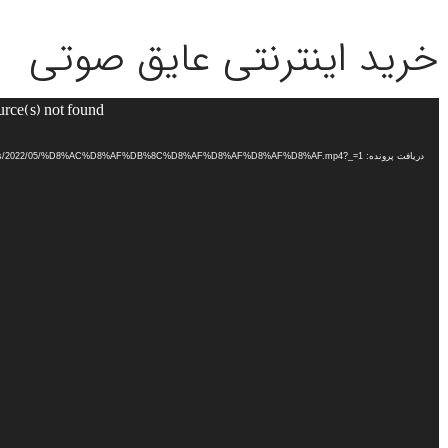
خرید اینترنتی عایق صوتی
urce(s) not found
نمایشگر
ویدیو
دریافت پرونده: http://mahareng.ir/wp-content/uploads/2022/05/%D8%AC%D8%AF%DB%8C%D8%AF%D8%AF%D8%AF%D8%AF.mp4?_=1