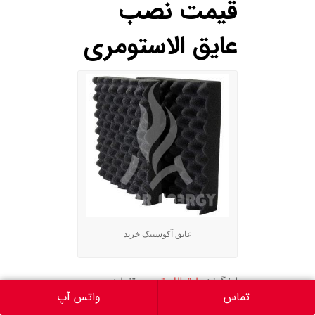
قیمت نصب
عایق الاستومری
عایق آکوستیک خرید
اینگونه
عایق الاستومری
تنها در
شرایطی کارآمد ی باشد که بدرستی و
تماس
واتس آپ
صحیح نصب شود .