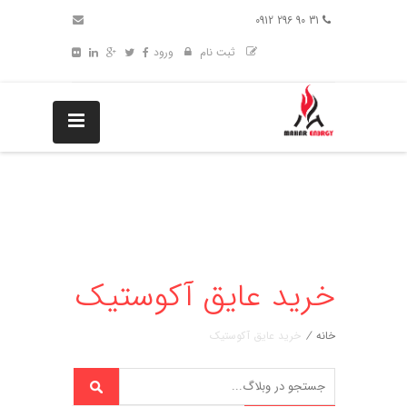
31 90 296 0912
ثبت نام
ورود
خرید عایق آکوستیک
خانه
/
خرید عایق آکوستیک