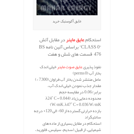
عایق آکوستیک خرید
استحکام
عایق ماینر
در مقابل آتش
“CLASS 0”
براساس آئین نامه
BS
476
قسمت های شش و هفت
نفوذ پذیری
عایق صوت ماینر
خیلی اندک
بخار آب
(perms 0)
عامل منتشر شدن بخار آب فراوان
(7,300 <)
مقدار جذب نمودن خیلی اندک آب،
برابر
%0.06
در مقایسه حجم
محدوده دمایی زیاد
(λ24˚ C = 0.044
W/mK; λ47˚ C = 0.036 W/mK)
بازده حرارتی گسترده از 60- الی 120+ درجه
سانتیگراد
استحکام در مقابل بسیاری از ماده های
شیمیایی، از قبیل (سدیم، سیلیس، فلورید،