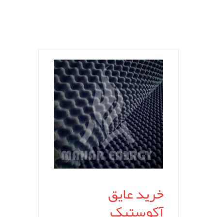
خرید عایق
آکوستیک