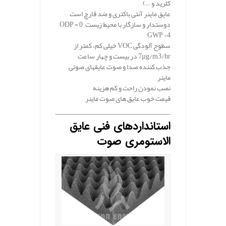
کلرید و …)
عایق ماینر آنتی باکتری و ضد قارچ است
دوستدار و سازگار با محیط زیست
ODP = 0 ,
GWP <4
سطوح آلودگی
VOC
خیلی کم، کمتر از
7µg/m3/hr
در بیست و چهار ساعت
جذب کننده صدا و صوت عایقهای صوتی
ماینر
نصب نمودن راحت و کم هزینه
قیمت خوب عایق های صوت ماینر
استانداردهای فنی عایق
الاستومری صوت