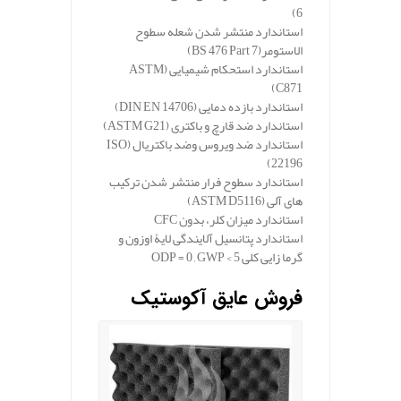
6)
استاندارد منتشر شدن شعله سطوح
الاستومر
(BS 476 Part 7)
استاندارد استحکام شیمیایی
(ASTM
C871)
استاندارد بازده دمایی
(DIN EN 14706)
استاندارد ضد قارچ و باکتری
(ASTM G21)
استاندارد ضد ویروس وضد باکتریال
(ISO
22196)
استاندارد سطوح فرار منتشر شدن ترکیب
های آلی
(ASTM D5116)
استاندارد میزان کلر، بدون
CFC
استاندارد پتانسیل آلایندگی لایۀ اوزون و
گرما زایی کلی
ODP = 0 , GWP < 5
فروش عایق آکوستیک