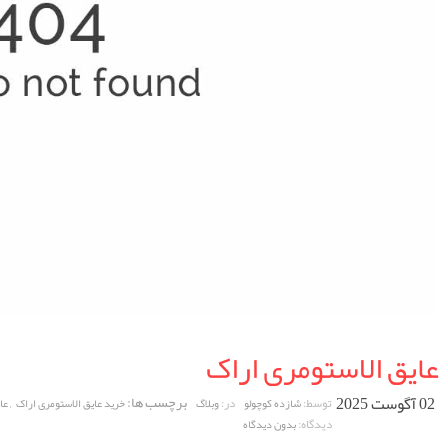
عایق الاستومری اراک
02 آگوست 2025
برچسب ها:
,
توسط:
در:
شازده کوچولو
وبلاگ
خرید عایق الاستومری اراک
عا
دیدگاه:
بدون دیدگاه