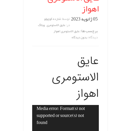
اهواز
05 ژانویه 2023
توسط:
شازده کوچولو
,
در:
عایق الاستومری
وبلاگ
برچسب ها:
عایق الاستومری اهواز
دیدگاه:
بدون دیدگاه
عایق
الاستومری
اهواز
Media error: Format(s) not
نمایشگر
supported or source(s) not
ویدیو
found