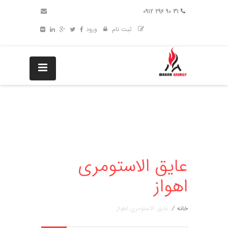
31 90 296 0912
ثبت نام
ورود
عایق الاستومری
اهواز
خانه
/
عایق الاستومری اهواز