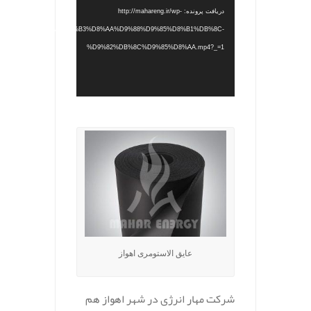
دریافت پرونده: http://mahareng.ir/wp-
/%D8%A7%D9%84%D8%A7%D8%B3%D8%AA%D9%88%D9%85%D8%B1%DB%8C-
%D9%82%DB%8C%D9%85%D8%AA.mp4?_=1
.
عایق الاستومری اهواز
شرکت مهار انرژی در شهر اهواز هم