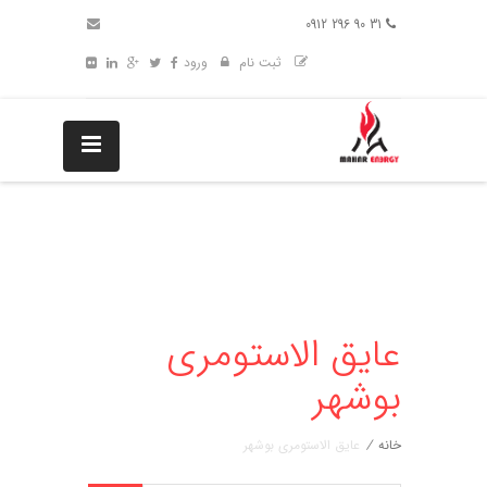
31 90 296 0912
ثبت نام
ورود
عایق الاستومری
بوشهر
خانه
/
عایق الاستومری بوشهر