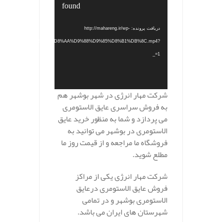
found
دریافت پرونده: http://mahareng.ir/wp-
%A7%D9%84%D8%A7%D8%B3%D8%AA%D9%88%D9%85%D8%B1%DB%8C.mp4?
_=1
شرکت مهار انرژی در شهر بوشهر هم
به فروش سراسری عایق الاستومری
می پردازد و شما به منظور خرید عایق
الاستومری در بوشهر می توانید به
فروشگاه ما مراجعه و از قیمت روز ما
مطلع شوید.
شرکت مهار انرژی یکی از مراکز
فروش عایق الاستومری درعایق
الاستومری بوشهر و در تمامی
شهرستان های ایران می باشد.