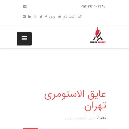
31 90 296 0912
ثبت نام
ورود
عایق الاستومری
تهران
خانه
/
عایق الاستومری تهران