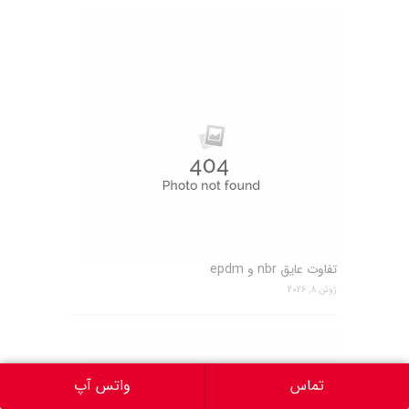
تفاوت عایق nbr و epdm
ژوئن 8, 2026
تماس
واتس آپ