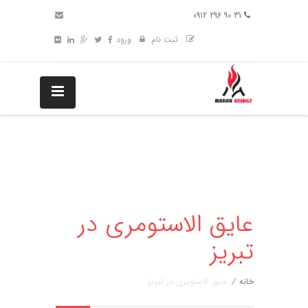
31 90 296 0912
ثبت نام
ورود
عایق الاستومری در
تبریز
خانه
/
عایق الاستومری در تبریز