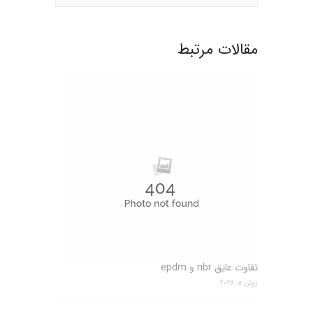
مقالات مرتبط
تفاوت عایق nbr و epdm
ژوئن 8, 2026