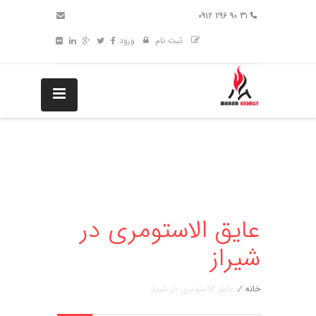
31 90 296 0912
ثبت نام
ورود
عایق الاستومری در
شیراز
خانه
/
عایق الاستومری در شیراز