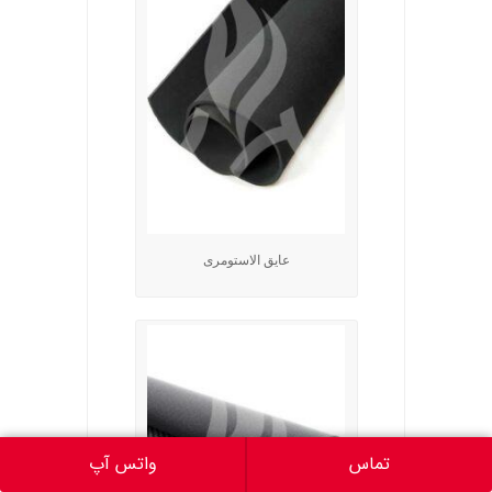
عایق الاستومری
تماس
واتس آپ