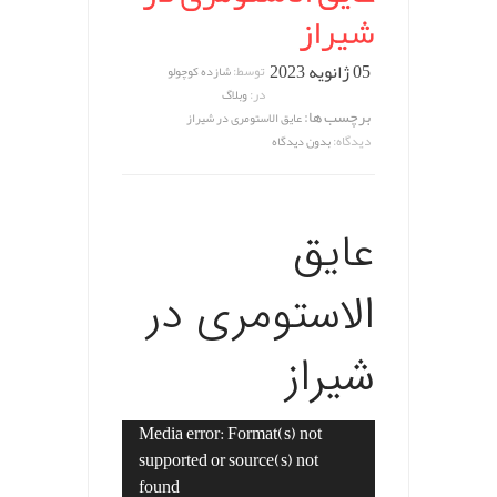
شیراز
05 ژانویه 2023
توسط:
شازده کوچولو
در:
وبلاگ
برچسب ها:
عایق الاستومری در شیراز
دیدگاه:
بدون دیدگاه
عایق
الاستومری در
شیراز
Media error: Format(s) not
نمایشگر
supported or source(s) not
ویدیو
found