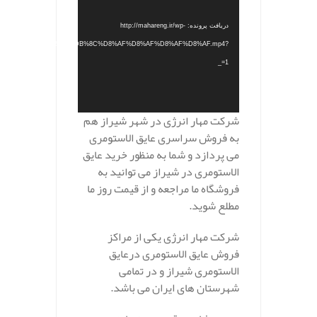
دریافت پرونده: http://mahareng.ir/wp-
/2022/05/%D8%AC%D8%AF%DB%8C%D8%AF%D8%AF%D8%AF%D8%AF.mp4?
_=1
شرکت مهار انرژی در شهر شیراز هم
به فروش سراسری عایق الاستومری
می پردازد و شما به منظور خرید عایق
الاستومری در شیراز می توانید به
فروشگاه ما مراجعه و از قیمت روز ما
مطلع شوید.
شرکت مهار انرژی یکی از مراکز
فروش عایق الاستومری درعایق
الاستومری شیراز و در تمامی
شهرستان های ایران می باشد.