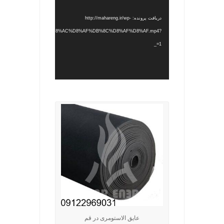
دریافت پرونده: http://mahareng.ir/wp-
ontent/uploads/2022/12/%D8%AC%D8%AF%DB%8C%D8%AF%D8%AF.mp4?
_=1
.
عایق الاستومری در قم