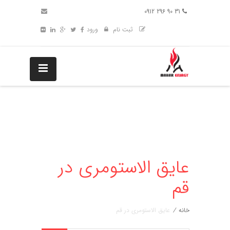
31 90 296 0912
ثبت نام
ورود
عایق الاستومری در
قم
خانه
/
عایق الاستومری در قم