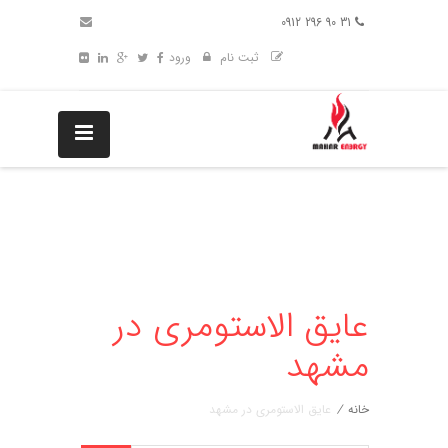
31 90 296 0912
ثبت نام
ورود
عایق الاستومری در
مشهد
خانه
/
عایق الاستومری در مشهد