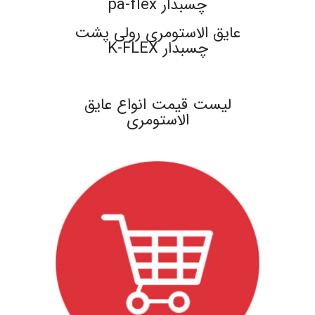
چسبدار pa-flex
عایق الاستومری رولی پشت
چسبدار K-FLEX
.
لیست قیمت انواع عایق
الاستومری
.