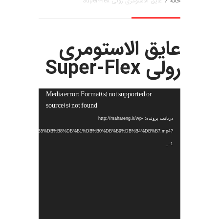
خانه
/
عایق الاستومری رولی Super-Flex
عایق الاستومری
رولی Super-Flex
Media error: Format(s) not supported or
نمایشگر
source(s) not found
ویدیو
دریافت پرونده: http://mahareng.ir/wp-
%DB%B2%DB%B0%DB%B5%DB%B8%DB%B1%DB%B0%DB%B9%DB%B4%DB%B7.mp4?
_=1