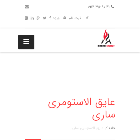
31 90 296 0912
ثبت نام
ورود
عایق الاستومری
ساری
خانه
/
عایق الاستومری ساری