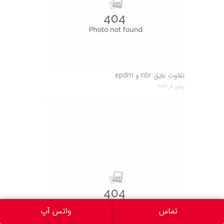
تفاوت عایق nbr و epdm
ژوئن 8, 2026
تماس
واتس آپ