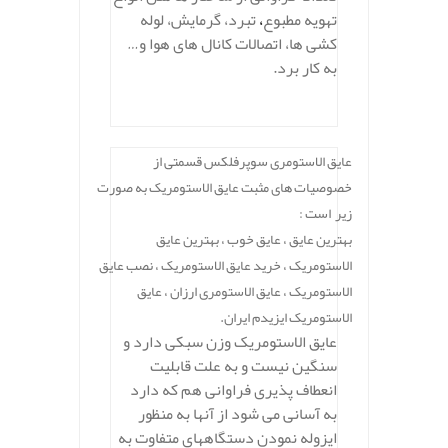
تهویه مطبوع
،
تبرد، گرمایش، لوله
کشی ها، اتصالات کانال های هوا و…
به کار برد.
.
عایق الاستومری سوپرفلکس قسمتی از
خصوصیات های مثبت عایق الاستومریک به صورت
زیر است :
بهترین عایق ، عایق خوب ، بهترین عایق
الاستومریک ، خرید عایق الاستومریک ، نصب عایق
الاستومریک ، عایق الاستومری ارزان ، عایق
الاستومریک ایزیدم ایران.
عایق الاستومریک وزن سبکی دارد و
سنگین نیست و به علت قابلیت
انعطاف پذیری فراوانی هم که دارد
به آسانی می شود از آنها به منظور
ایزوله نمودن دستگاههای متفاوت به