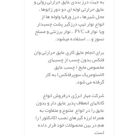
به جهت درز بندی عایق حرارتی رولی و
عایق حرارتی لوله ­ای دو دور زانوها ،
محل شیرها
،
درز ورق­ها ولوله­ ها از
انواع نوار تیپ درزگیر پشت چسب­دار
ویا نوار
PVC ف
، نوار برزنتی و مسلح
نسوز و…. استفاده میشود.
برای انجام عایق کاری عایق حرارتی وان
فلکس بدون چسب از چسب­های
مخصوص مایع ( چسب عایق
الاستومریک سوپرفلکس) به کار
گرفته می شود.
شرکت مهار انرژی درفروش انواع
کانال­های انعطاف پذیر عایق دار و بدون
عایق را در انواع متنوع و متفاوت به
همراه لرزه گیر­های نصب (کانکتور) را
هم در بین محصولات خود قرار داده
است.