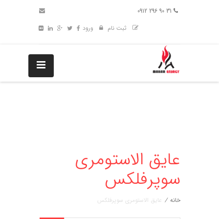
31 90 296 0912
ثبت نام
ورود
عایق الاستومری
سوپرفلکس
خانه
/
عایق الاستومری سوپرفلکس