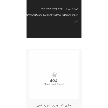
دریافت پرونده: http://mahareng.ir/wp-
/2022/05/%D8%AC%D8%AF%DB%8C%D8%AF%D8%AF%D8%AF%D8%AF.mp4?
_=1
.
عایق الاستومری سوپرفلکس