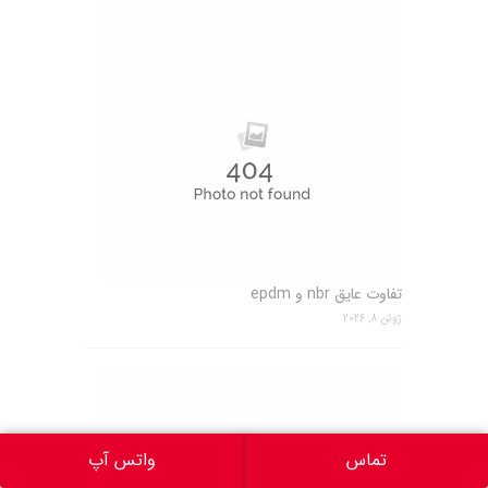
تفاوت عایق nbr و epdm
ژوئن 8, 2026
تماس
واتس آپ