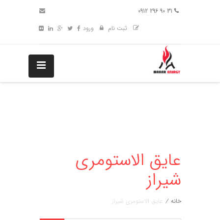
31 90 296 0912
ثبت نام
ورود
عایق الاستومری
شیراز
خانه
/
عایق الاستومری شیراز