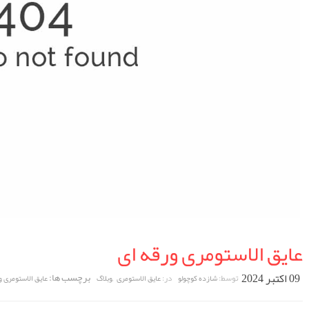
عایق الاستومری ورقه ای
09 اکتبر 2024
,
برچسب ها:
توسط:
در:
شازده کوچولو
عایق الاستومری
وبلاگ
عایق الاستومری و