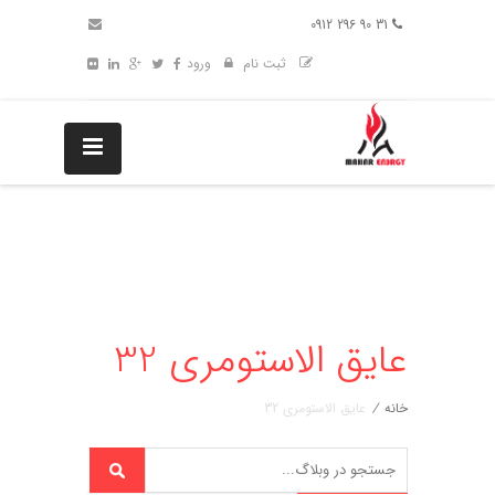
31 90 296 0912
ثبت نام
ورود
عایق الاستومری 32
خانه
/
عایق الاستومری 32