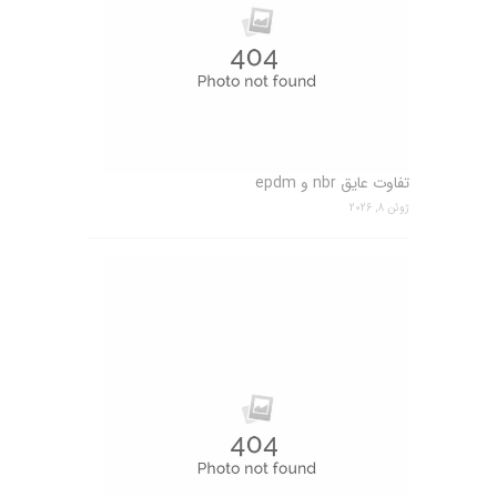
تفاوت عایق nbr و epdm
ژوئن 8, 2026