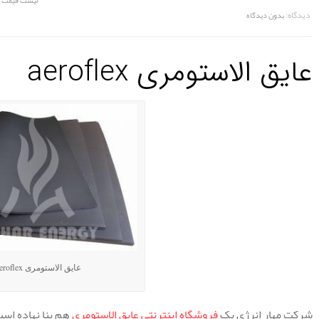
لیست قیمت عایق 
دیدگاه:
بدون دیدگاه
عایق الاستومری aeroflex
عایق الاستومری aeroflex
شرکت مهار انرژی یک
فروشگاه اینترنتی عایق الاستومری
هم بنا نهاده است