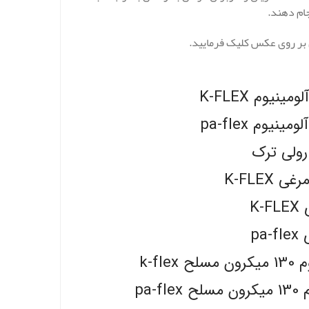
جام دهند.
 بر روی عکس کلیک فرمایید.
یوم K-FLEX
یوم pa-flex
رولی ترک
K-FLEX
K
pa
k-f
pa