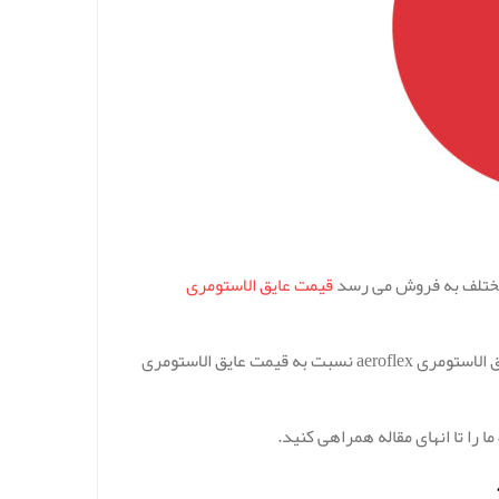
مختلف به فروش می رسد
قیمت عایق الاستومری
از نظر قیمت عایق aeroflex با عایق آریا فلکس کمی تفاوت دارد و قیمت عایق الاستومری aeroflex نسبت به قیمت عایق الاستومری