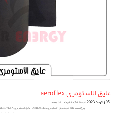
عایق الاستومری aeroflex
05 ژانویه 2023
توسط:
در:
شازده کوچولو
وبلاگ
برچسب ها:
,
خرید عایق الاستومری AEROFLEX
عایق الاستومری AEROFLEX