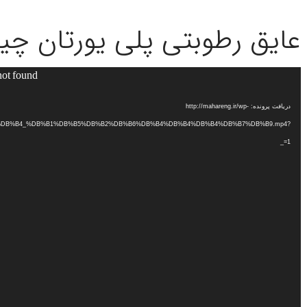
عایق رطوبتی پلی یورتان چ
not found
نمایشگر
ویدیو
دریافت پرونده: http://mahareng.ir/wp-
B%B2%DB%B4_%DB%B1%DB%B5%DB%B2%DB%B6%DB%B4%DB%B4%DB%B4%DB%B7%DB%B9.mp4?
_=1