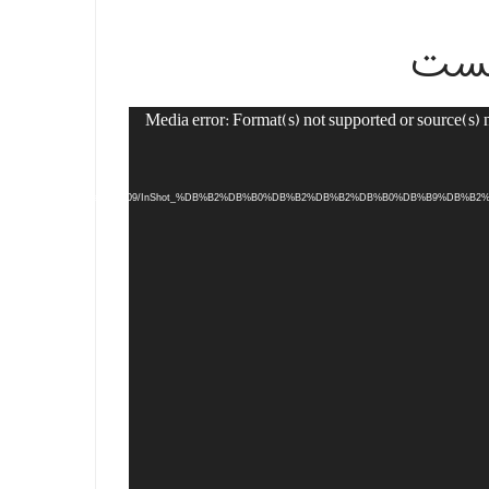
یست
Media error: Format(s) not supported or source(s) 
content/uploads/2022/09/InShot_%DB%B2%DB%B0%DB%B2%DB%B2%DB%B0%DB%B9%D