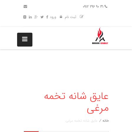
31 90 296 0912
ثبت نام
ورود
عایق شانه تخمه
مرغی
خانه
/
عایق شانه تخمه مرغی