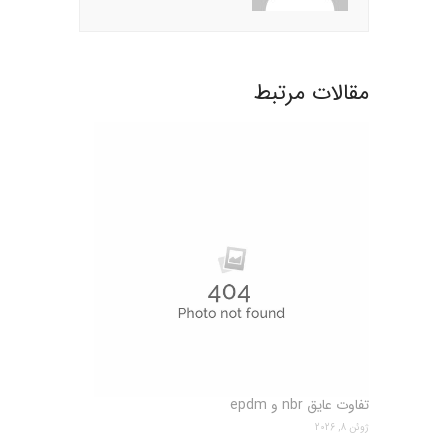
مقالات مرتبط
تفاوت عایق nbr و epdm
ژوئن 8, 2026