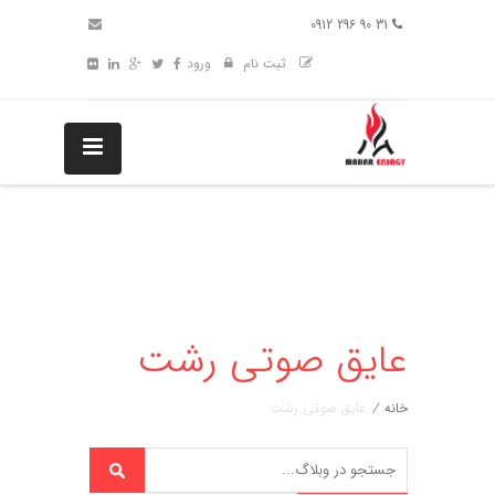
31 90 296 0912
ثبت نام
ورود
عایق صوتی رشت
خانه
/
عایق صوتی رشت