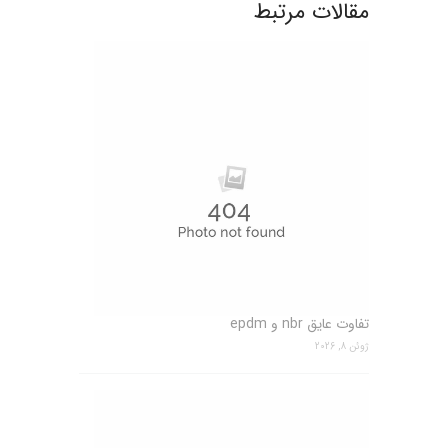
مقالات مرتبط
تفاوت عایق nbr و epdm
ژوئن 8, 2026