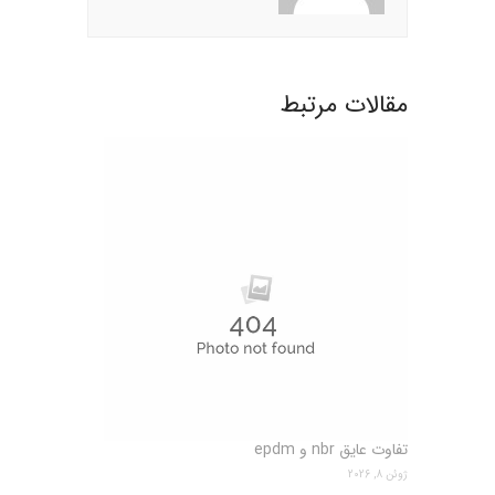
مقالات مرتبط
تفاوت عایق nbr و epdm
ژوئن 8, 2026