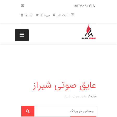
31 90 296 0912
ثبت نام
ورود
عایق صوتی شیراز
خانه
/
عایق صوتی شیراز