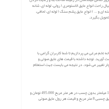
ال راحت انواع عایق الاستومری ( رولی، لوله ای، شانه
ته ای و … ) انواع عایق پشم سنگ ( لوله ای، لحافی،
ه تخم مرغی می پردازیم تا شما کاربران گرامی با
ت آورید. توجه داشته با قیمت های عایق صوتی و
ار تغییر می شود. در نتیجه می بایست جهت استعلام
قیمت خرید عایق صوتی چسبی شانه تخمه مرغی ( عایق صوتی و حرارتی ) 19 میلمتر بدون چسب در هر متر مربع 495.000 تومان و
فروش این عایق صوتی شانه تخمه مرغی به صورت رولی و متراژ هر رول عایق چسبی 8 متر مربع و قیمت هر رول عایق صوتی