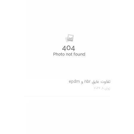
تفاوت عایق nbr و epdm
ژوئن 8, 2026