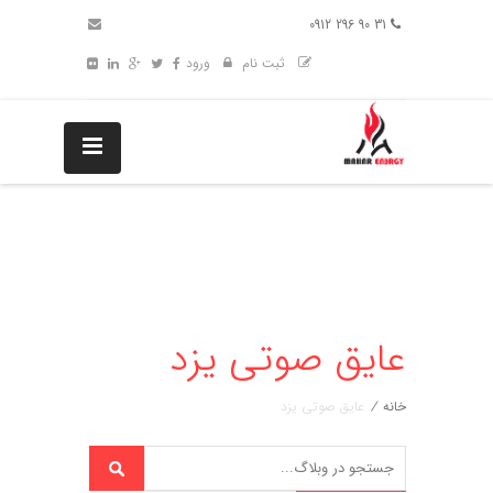
31 90 296 0912
ثبت نام
ورود
عایق صوتی یزد
خانه
/
عایق صوتی یزد