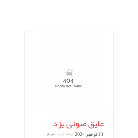
عایق صوتی یزد
18 نوامبر 2024
توسط:
شازده کوچولو