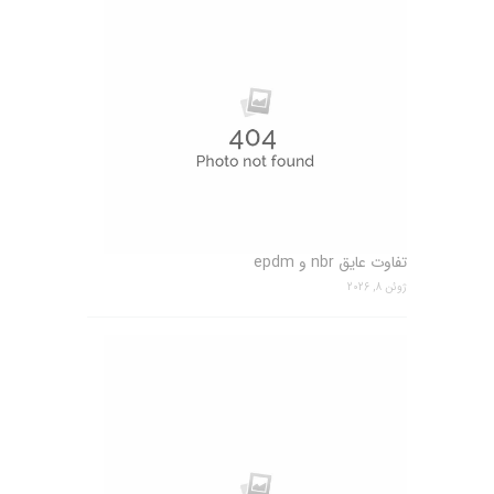
تفاوت عایق nbr و epdm
ژوئن 8, 2026