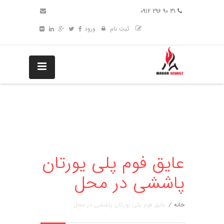
31 90 296 0912
ثبت نام
ورود
عایق فوم پلی یورتان
پاششی در محل
خانه
/
عایق فوم پلی یورتان پاششی در محل