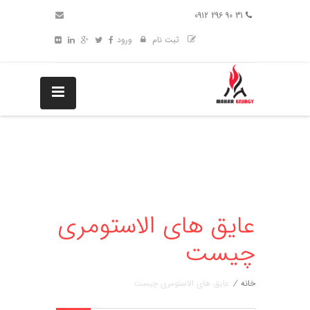
31 90 296 0912
ثبت نام
ورود
عایق های الاستومری
چیست
خانه
/
عایق های الاستومری چیست