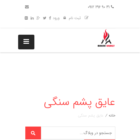
31 90 296 0912
ثبت نام
ورود
عایق پشم سنگی
خانه
/
عایق پشم سنگی