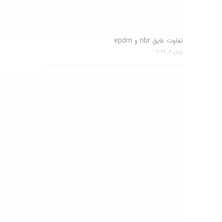
تفاوت عایق nbr و epdm
ژوئن 8, 2026