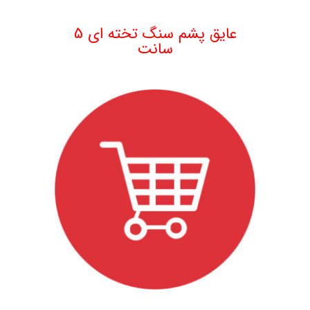
.
عایق پشم سنگ تخته ای 5
سانت
.