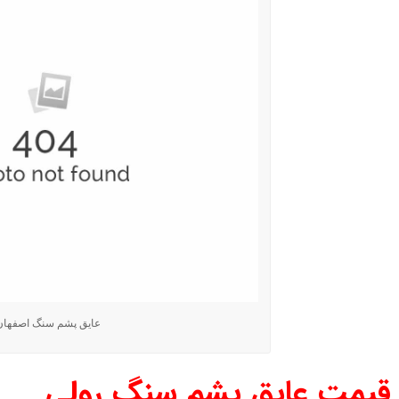
عایق پشم سنگ اصفهان
قیمت عایق پشم سنگ رولی