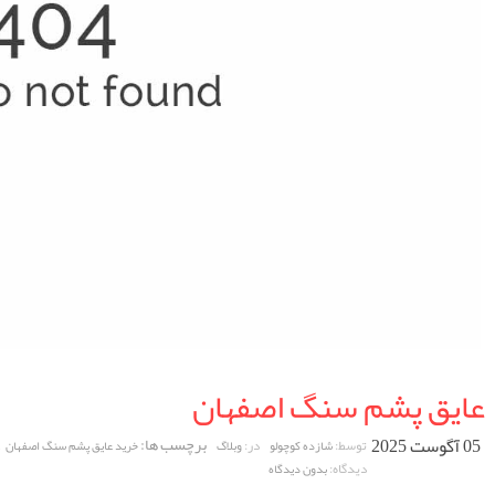
عایق پشم سنگ اصفهان
05 آگوست 2025
برچسب ها:
توسط:
در:
شازده کوچولو
وبلاگ
خرید عایق پشم سنگ اصفهان
دیدگاه:
بدون دیدگاه