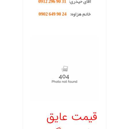
آقای حیدری:
31 90 296 0912
خانم هزاوه:
24 90 649 0902
قیمت عایق