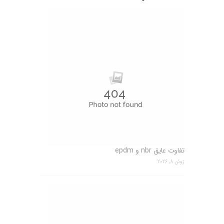
تفاوت عایق nbr و epdm
ژوئن 8, 2026