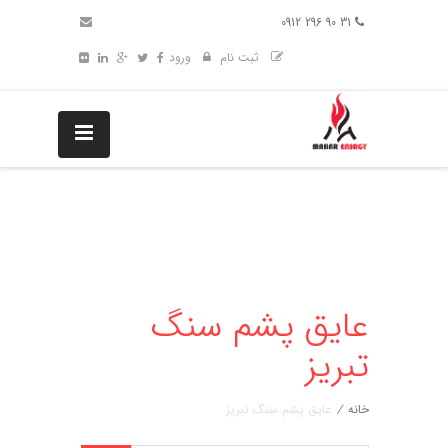
31 90 296 0912
ثبت نام
ورود
عایق پشم سنگ
تبریز
خانه
/
عایق پشم سنگ تبریز