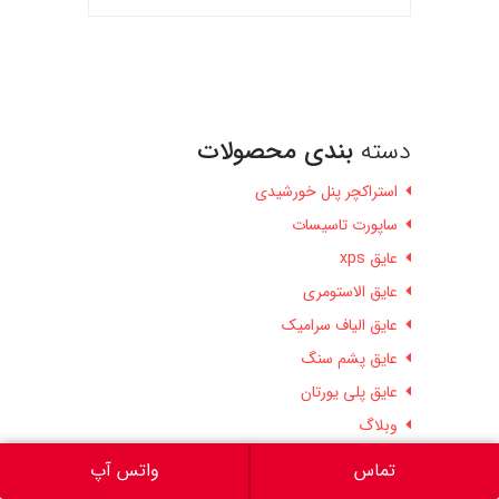
دسته
بندی محصولات
استراکچر پنل خورشیدی
ساپورت تاسیسات
عایق xps
عایق الاستومری
عایق الیاف سرامیک
عایق پشم سنگ
عایق پلی یورتان
وبلاگ
ورق آلومینیوم
تماس
واتس آپ